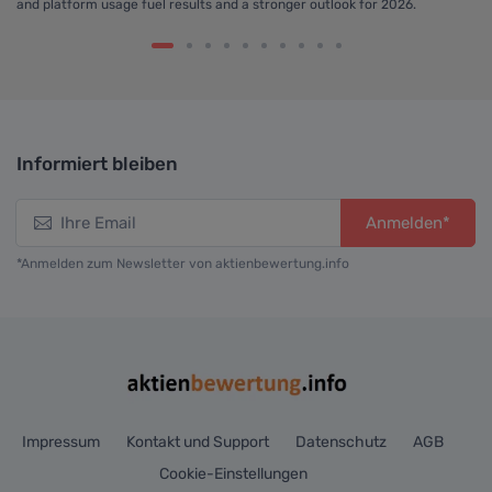
3.
and platform usage fuel results and a stronger outlook for 2026.
re
pr
dr
Informiert bleiben
Anmelden*
*Anmelden zum Newsletter von aktienbewertung.info
Impressum
Kontakt und Support
Datenschutz
AGB
Cookie-Einstellungen