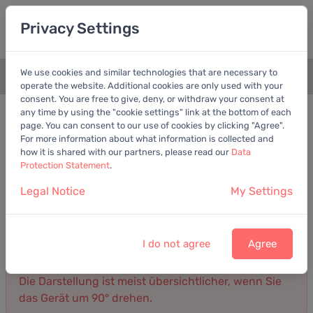
Privacy Settings
We use cookies and similar technologies that are necessary to
+
operate the website. Additional cookies are only used with your
consent. You are free to give, deny, or withdraw your consent at
Bilanz
Gewinn- und Verlustrechnung
any time by using the "cookie settings" link at the bottom of each
page. You can consent to our use of cookies by clicking "Agree".
For more information about what information is collected and
Gewinn- und Verlustrechnung von Zeta Global
how it is shared with our partners, please read our
Data
Holdings Corp.
Protection Statement
.
Jahresbericht
Legal Notice
My Settings
Umsatz
Gewinn
Kosten
Darstellung: Detailliert
2025
I do not agree
Agree
Die Darstellung ist meist übersichtlicher, wenn Sie
das Gerät um 90° drehen.