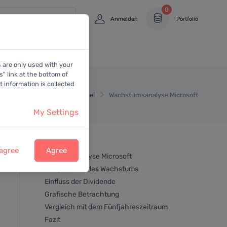
0
Anmelden
Portfolio
s are only used with your
" link at the bottom of
 information is collected
Home
Artikel
Wachstumsanalyse Microsoft
My Settings
Inhalt
 agree
Agree
Wachstumsanalyse Microsoft
Haupttreiber des Wachstums
Einfluss der Dividende
Grafische Betrachtung
Vergleich mit dem Fünfjahreszeitraum
Fazit