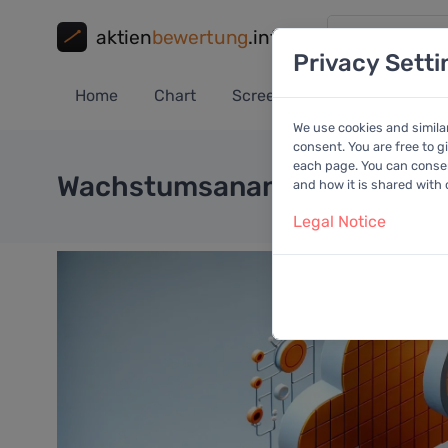
aktien
bewertung
.info
Privacy Setti
Home
Chart
Screener
Portfolio
A
We use cookies and simila
consent. You are free to g
each page. You can consent
Wachstumsananlyse Microso
and how it is shared with
Legal Notice