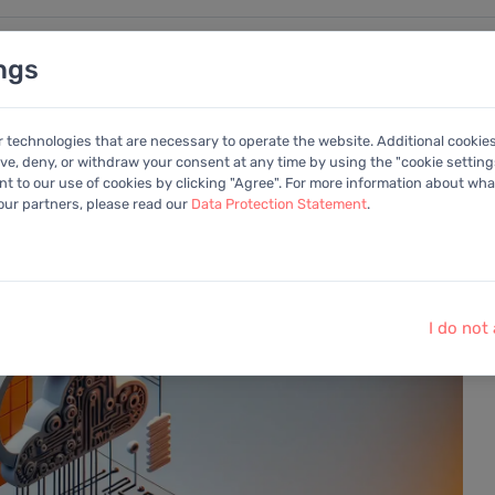
ngs
nalysen
Kalender
Anleitung
Mitglied
r technologies that are necessary to operate the website. Additional cookie
ive, deny, or withdraw your consent at any time by using the "cookie settings
 to our use of cookies by clicking "Agree". For more information about what
ft
 our partners, please read our
Data Protection Statement
.
I do not