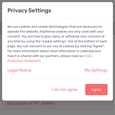
Privacy Settings
We use cookies and similar technologies that are necessary to
+
operate the website. Additional cookies are only used with your
consent. You are free to give, deny, or withdraw your consent at
Bilanz
Gewinn- und Verlustrechnung
any time by using the "cookie settings" link at the bottom of each
page. You can consent to our use of cookies by clicking "Agree".
For more information about what information is collected and
Gewinn- und Verlustrechnung von Cenit AG
how it is shared with our partners, please read our
Data
Jahresbericht
Protection Statement
.
Umsatz
Gewinn
Kosten
Legal Notice
My Settings
Darstellung: Detailliert
2025
I do not agree
Agree
Die Darstellung ist meist übersichtlicher, wenn Sie
das Gerät um 90° drehen.