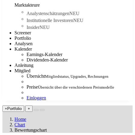
Marktakteure
Analystenschätzungen
NEU
Institutionelle Investoren
NEU
Insider
NEU
Screener
Portfolio
Analysen
Kalender
Earnings-Kalender
Dividenden-Kalender
Anleitung
Mitglied
Übersicht
Mitgliedstatus, Upgrades, Rechnungen
Preise
Übersicht über die verschiedenen Preismodelle
Einloggen
+Portfolio
+
Home
Chart
Bewertungschart