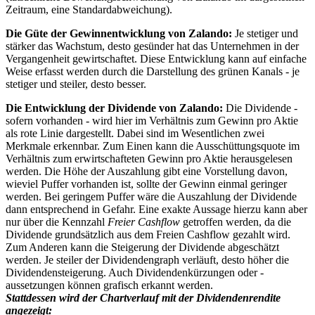
Zeitraum, eine Standardabweichung).
Die Güte der Gewinnentwicklung von Zalando:
Je stetiger und
stärker das Wachstum, desto gesünder hat das Unternehmen in der
Vergangenheit gewirtschaftet. Diese Entwicklung kann auf einfache
Weise erfasst werden durch die Darstellung des grünen Kanals - je
stetiger und steiler, desto besser.
Die Entwicklung der Dividende von Zalando:
Die Dividende -
sofern vorhanden - wird hier im Verhältnis zum Gewinn pro Aktie
als rote Linie dargestellt. Dabei sind im Wesentlichen zwei
Merkmale erkennbar. Zum Einen kann die
Ausschüttungsquote im
Verhältnis zum erwirtschafteten Gewinn pro Aktie
herausgelesen
werden. Die Höhe der Auszahlung gibt eine Vorstellung davon,
wieviel Puffer vorhanden ist, sollte der Gewinn einmal geringer
werden. Bei geringem Puffer wäre die Auszahlung der Dividende
dann entsprechend in Gefahr. Eine exakte Aussage hierzu kann aber
nur über die Kennzahl
Freier Cashflow
getroffen werden, da die
Dividende grundsätzlich aus dem Freien Cashflow gezahlt wird.
Zum Anderen kann die
Steigerung der Dividende
abgeschätzt
werden. Je steiler der Dividendengraph verläuft, desto höher die
Dividendensteigerung. Auch Dividendenkürzungen oder -
aussetzungen können grafisch erkannt werden.
Stattdessen wird der Chartverlauf mit der Dividendenrendite
angezeigt: