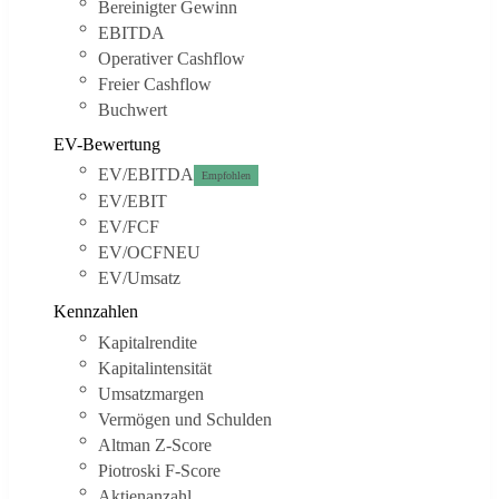
Bereinigter Gewinn
EBITDA
Operativer Cashflow
Freier Cashflow
Buchwert
EV-Bewertung
EV/EBITDA
Empfohlen
EV/EBIT
EV/FCF
EV/OCF
NEU
EV/Umsatz
Kennzahlen
Kapitalrendite
Kapitalintensität
Umsatzmargen
Vermögen und Schulden
Altman Z-Score
Piotroski F-Score
Aktienanzahl