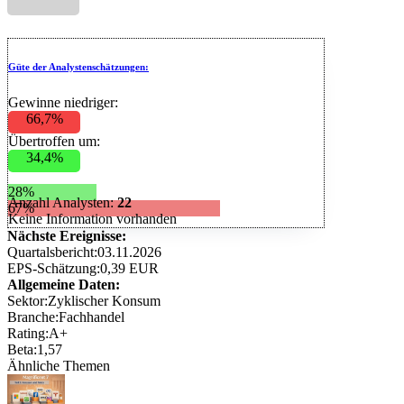
Güte der Analystenschätzungen:
Gewinne niedriger:
66,7%
Übertroffen um:
34,4%
28%
Anzahl Analysten:
22
67%
Keine Information vorhanden
Nächste Ereignisse:
Quartalsbericht:
03.11.2026
EPS-Schätzung:
0,39 EUR
Allgemeine Daten:
Sektor:
Zyklischer Konsum
Branche:
Fachhandel
Rating:
A+
Beta:
1,57
Ähnliche Themen