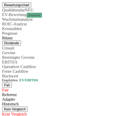
Bewertungschart
Qualitätsradar
NEU
EV-Bewertung
Empfohlen
Wachstumsanalyse
ROIC-Analyse
Kennzahlen
Prognose
Bilanz
Dividende
Umsatz
Gewinn
Bereinigter Gewinn
EBITDA
Operativer Cashflow
Freier Cashflow
Buchwert
Empfohlen:
EV/EBITDA
Fair
Fair
Referenz
Adaptiv
Historisch
Kein Vergleich
Kein Vergleich