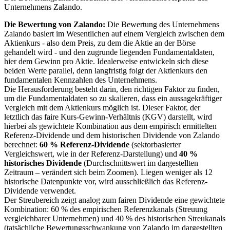
Unternehmens Zalando.
Die Bewertung von Zalando:
Die Bewertung des Unternehmens
Zalando basiert im Wesentlichen auf einem Vergleich zwischen dem
Aktienkurs - also dem Preis, zu dem die Aktie an der Börse
gehandelt wird - und den zugrunde liegenden Fundamentaldaten,
hier dem Gewinn pro Aktie. Idealerweise entwickeln sich diese
beiden Werte parallel, denn langfristig folgt der Aktienkurs den
fundamentalen Kennzahlen des Unternehmens.
Die Herausforderung besteht darin, den richtigen Faktor zu finden,
um die Fundamentaldaten so zu skalieren, dass ein aussagekräftiger
Vergleich mit dem Aktienkurs möglich ist. Dieser Faktor, der
letztlich das faire Kurs-Gewinn-Verhältnis (KGV) darstellt,
wird
hierbei als gewichtete Kombination aus dem empirisch ermittelten
Referenz-Dividende und dem historischen Dividende von Zalando
berechnet:
60 % Referenz-Dividende
(sektorbasierter
Vergleichswert, wie in der Referenz-Darstellung) und
40 %
historisches Dividende
(Durchschnittswert im dargestellten
Zeitraum – verändert sich beim Zoomen). Liegen weniger als 12
historische Datenpunkte vor, wird ausschließlich das Referenz-
Dividende verwendet.
Der Streubereich zeigt analog zum fairen Dividende eine gewichtete
Kombination: 60 % des empirischen Referenzkanals (Streuung
vergleichbarer Unternehmen) und 40 % des historischen Streukanals
(tatsächliche Bewertungsschwankung von Zalando im dargestellten