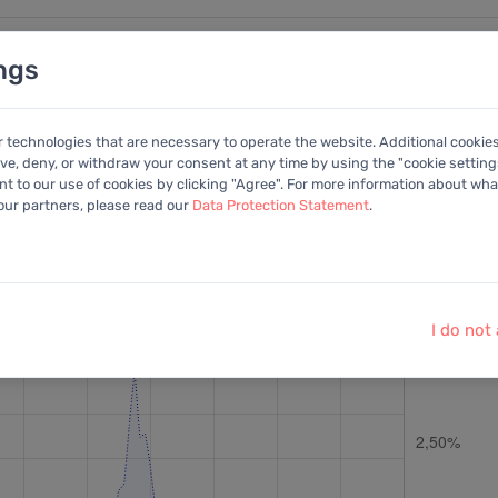
ngs
nalysen
Kalender
Anleitung
Mitglied
r technologies that are necessary to operate the website. Additional cookie
ive, deny, or withdraw your consent at any time by using the "cookie settings
+Portfolio
 to our use of cookies by clicking "Agree". For more information about what
 our partners, please read our
Data Protection Statement
.
ohlen:
EV/EBITDA
Letzter Kurs:
188,80 EUR
vom
6.8.2026
I do not