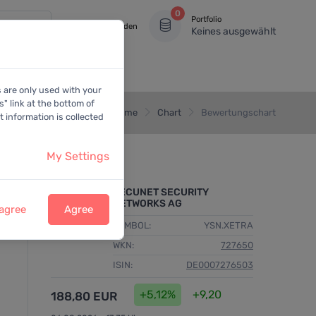
0
Portfolio
Anmelden
Keines ausgewählt
s are only used with your
" link at the bottom of
Home
Chart
Bewertungschart
 information is collected
My Settings
SECUNET SECURITY
NETWORKS AG
 agree
Agree
SYMBOL:
YSN.XETRA
WKN:
727650
ISIN:
DE0007276503
+5,12%
+9,20
188,80 EUR