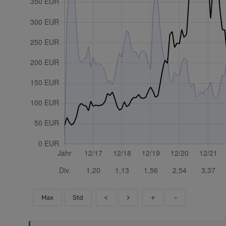
Max
Std
<
>
+
-