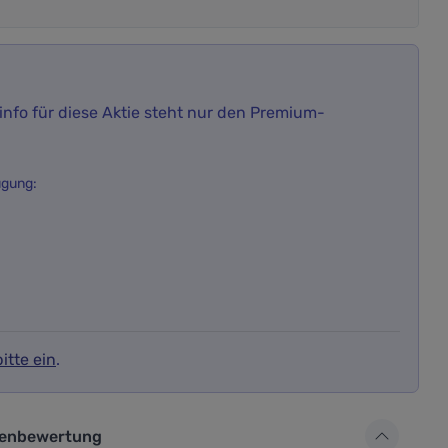
nfo für diese Aktie steht nur den Premium-
ügung:
itte ein
.
ür die Aktienbewertung