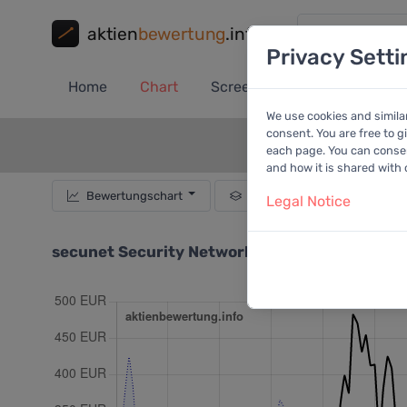
aktien
bewertung
.info
Privacy Setti
Home
Chart
Screener
Portfolio
A
We use cookies and simila
consent. You are free to g
each page. You can consent
and how it is shared with
Bewertungschart
Dividende
Empf
Legal Notice
secunet Security Networks AG