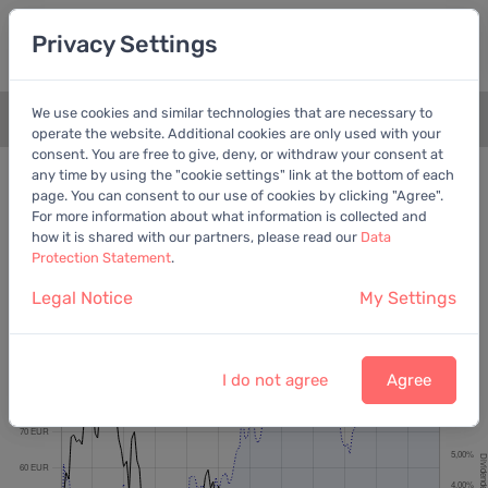
Privacy Settings
We use cookies and similar technologies that are necessary to
+
operate the website. Additional cookies are only used with your
consent. You are free to give, deny, or withdraw your consent at
Bewertungschart
Dividende
any time by using the "cookie settings" link at the bottom of each
page. You can consent to our use of cookies by clicking "Agree".
Empfohlen:
EV/EBITDA
For more information about what information is collected and
how it is shared with our partners, please read our
Data
Protection Statement
.
Legal Notice
My Settings
WashTec AG
Letzter Kurs:
38,20 EUR
vom
6.8.2026
I do not agree
Agree