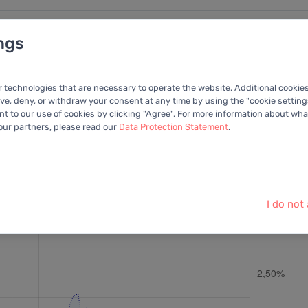
ngs
nalysen
Kalender
Anleitung
Mitglied
r technologies that are necessary to operate the website. Additional cookie
ive, deny, or withdraw your consent at any time by using the "cookie settings
+Portfolio
 to our use of cookies by clicking "Agree". For more information about what
 our partners, please read our
Data Protection Statement
.
ohlen:
EV/EBITDA
Letzter Kurs:
29,98 EUR
vom
6.8.2026
I do not