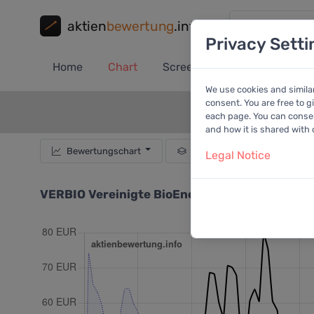
aktien
bewertung
.info
Privacy Setti
Home
Chart
Screener
Portfolio
A
We use cookies and simila
consent. You are free to g
each page. You can consent
and how it is shared with
Bewertungschart
Dividende
Empf
Legal Notice
VERBIO Vereinigte BioEnergie AG