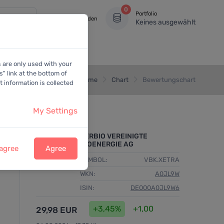
0
Portfolio
Anmelden
Keines ausgewählt
s are only used with your
" link at the bottom of
Home
Chart
Bewertungschart
 information is collected
My Settings
VERBIO VEREINIGTE
BIOENERGIE AG
 agree
Agree
SYMBOL:
VBK.XETRA
WKN:
A0JL9W
ISIN:
DE000A0JL9W6
+3,45%
+1,00
29,98 EUR