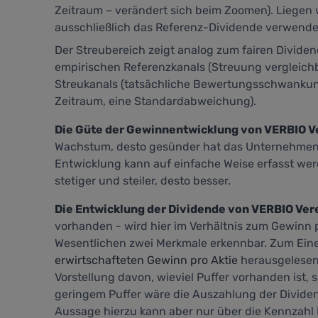
Zeitraum – verändert sich beim Zoomen). Liegen w
ausschließlich das Referenz-Dividende verwende
Der Streubereich zeigt analog zum fairen Divide
empirischen Referenzkanals (Streuung vergleich
Streukanals (tatsächliche Bewertungsschwankung
Zeitraum, eine Standardabweichung).
Die Güte der Gewinnentwicklung von VERBIO Ve
Wachstum, desto gesünder hat das Unternehmen i
Entwicklung kann auf einfache Weise erfasst wer
stetiger und steiler, desto besser.
Die Entwicklung der Dividende von VERBIO Vere
vorhanden - wird hier im Verhältnis zum Gewinn pro
Wesentlichen zwei Merkmale erkennbar. Zum Ein
erwirtschafteten Gewinn pro Aktie
herausgelesen
Vorstellung davon, wieviel Puffer vorhanden ist, 
geringem Puffer wäre die Auszahlung der Divide
Aussage hierzu kann aber nur über die Kennzahl