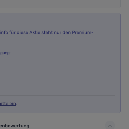
nfo für diese Aktie steht nur den Premium-
ügung:
itte ein
.
ür die Aktienbewertung