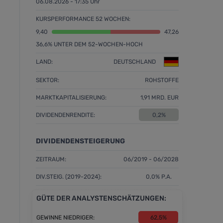
06.08.2026 - 17:35 Uhr
KURSPERFORMANCE 52 WOCHEN:
9,40
47,26
36,6% UNTER DEM 52-WOCHEN-HOCH
LAND:
DEUTSCHLAND
SEKTOR:
ROHSTOFFE
MARKTKAPITALISIERUNG:
1,91 MRD. EUR
DIVIDENDENRENDITE:
0,2%
DIVIDENDENSTEIGERUNG
ZEITRAUM:
06/2019 - 06/2028
DIV.STEIG. (2019-2024):
0,0% P.A.
GÜTE DER ANALYSTENSCHÄTZUNGEN:
GEWINNE NIEDRIGER:
62,5%