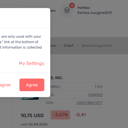
0
Portfolio
Anmelden
Keines ausgewählt
s are only used with your
" link at the bottom of
Home
Chart
Bewertungschart
 information is collected
My Settings
TSS, INC.
 agree
Agree
SYMBOL:
TSSI
WKN:
A1W0MJ
ISIN:
US87288V1017
-3,67%
-0,41
10,75 USD
vom 06.08.2026