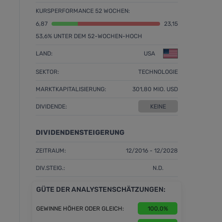
KURSPERFORMANCE 52 WOCHEN:
6,87
23,15
53,6% UNTER DEM 52-WOCHEN-HOCH
LAND:
USA
SEKTOR:
TECHNOLOGIE
MARKTKAPITALISIERUNG:
301,80 MIO. USD
DIVIDENDE:
KEINE
DIVIDENDENSTEIGERUNG
ZEITRAUM:
12/2016 - 12/2028
DIV.STEIG.:
N.D.
GÜTE DER ANALYSTENSCHÄTZUNGEN:
GEWINNE HÖHER ODER GLEICH:
100,0%