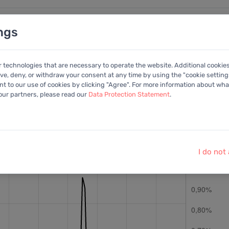
ngs
nalysen
Kalender
Anleitung
Mitglied
r technologies that are necessary to operate the website. Additional cookie
ive, deny, or withdraw your consent at any time by using the "cookie settings
+Portfolio
 to our use of cookies by clicking "Agree". For more information about what
 our partners, please read our
Data Protection Statement
.
ohlen:
EV/EBITDA
Letzter Kurs:
10,75 USD
vom
6.8.2026
I do not