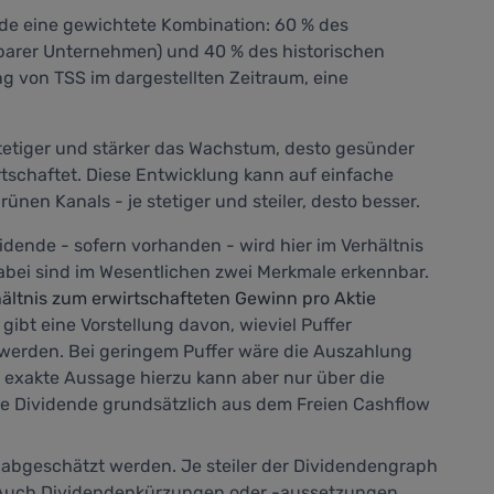
nde eine gewichtete Kombination: 60 % des
barer Unternehmen) und 40 % des historischen
 von TSS im dargestellten Zeitraum, eine
tetiger und stärker das Wachstum, desto gesünder
tschaftet. Diese Entwicklung kann auf einfache
ünen Kanals - je stetiger und steiler, desto besser.
idende - sofern vorhanden - wird hier im Verhältnis
 Dabei sind im Wesentlichen zwei Merkmale erkennbar.
ltnis zum erwirtschafteten Gewinn pro Aktie
ibt eine Vorstellung davon, wieviel Puffer
r werden. Bei geringem Puffer wäre die Auszahlung
 exakte Aussage hierzu kann aber nur über die
ie Dividende grundsätzlich aus dem Freien Cashflow
abgeschätzt werden. Je steiler der Dividendengraph
. Auch Dividendenkürzungen oder -aussetzungen