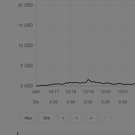
Max
Std
<
>
+
-