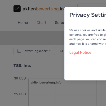
aktien
bewertung
.info
Privacy Setti
Home
Chart
Screener
Portfolio
A
We use cookies and simila
consent. You are free to g
each page. You can consent
and how it is shared with
Bewertungschart
Dividende
Empf
Legal Notice
TSS, Inc.