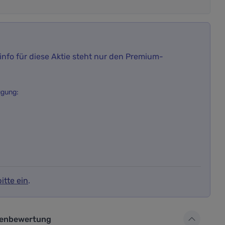
nfo für diese Aktie steht nur den Premium-
ügung:
itte ein
.
ür die Aktienbewertung