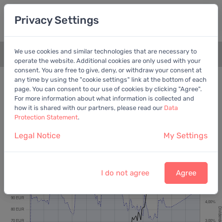
Privacy Settings
We use cookies and similar technologies that are necessary to
+
operate the website. Additional cookies are only used with your
consent. You are free to give, deny, or withdraw your consent at
Bewertungschart
Dividende
any time by using the "cookie settings" link at the bottom of each
page. You can consent to our use of cookies by clicking "Agree".
Empfohlen:
Ber. Gewinn
For more information about what information is collected and
how it is shared with our partners, please read our
Data
Protection Statement
.
Legal Notice
My Settings
Talanx AG
Letzter Kurs:
116,50 EUR
vom
7.8.2026
I do not agree
Agree