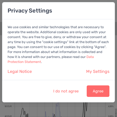
Privacy Settings
We use cookies and similar technologies that are necessary to
+
operate the website. Additional cookies are only used with your
consent. You are free to give, deny, or withdraw your consent at
Bewertungschart
Dividende
any time by using the "cookie settings" link at the bottom of each
page. You can consent to our use of cookies by clicking "Agree".
Empfohlen:
EV/EBITDA
For more information about what information is collected and
how it is shared with our partners, please read our
Data
Protection Statement
.
Legal Notice
My Settings
Salzgitter AG
Letzter Kurs:
54,30 EUR
vom
6.8.2026
I do not agree
Agree