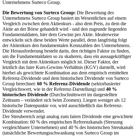
Unternehmens Surteco Group.
Die Bewertung von Surteco Group:
Die Bewertung des
Unternehmens Surteco Group basiert im Wesentlichen auf einem
Vergleich zwischen dem Aktienkurs - also dem Preis, zu dem die
Aktie an der Börse gehandelt wird - und den zugrunde liegenden
Fundamentaldaten, hier dem Gewinn pro Aktie. Idealerweise
entwickeln sich diese beiden Werte parallel, denn langfristig folgt
der Aktienkurs den fundamentalen Kennzahlen des Unternehmens.
Die Herausforderung besteht darin, den richtigen Faktor zu finden,
um die Fundamentaldaten so zu skalieren, dass ein aussagekräftiger
Vergleich mit dem Aktienkurs möglich ist. Dieser Faktor, der
letztlich das faire Kurs-Gewinn-Verhältnis (KGV) darstellt,
wird
hierbei als gewichtete Kombination aus dem empirisch ermittelten
Referenz-Dividende und dem historischen Dividende von Surteco
Group berechnet:
60 % Referenz-Dividende
(sektorbasierter
Vergleichswert, wie in der Referenz-Darstellung) und
40 %
historisches Dividende
(Durchschnittswert im dargestellten
Zeitraum – verändert sich beim Zoomen). Liegen weniger als 12
historische Datenpunkte vor, wird ausschließlich das Referenz-
Dividende verwendet.
Der Streubereich zeigt analog zum fairen Dividende eine gewichtete
Kombination: 60 % des empirischen Referenzkanals (Streuung
vergleichbarer Unternehmen) und 40 % des historischen Streukanals
(tatsächliche Bewertungsschwankung von Surteco Group im