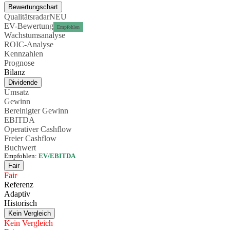
Bewertungschart
Qualitätsradar
NEU
EV-Bewertung
Empfohlen
Wachstumsanalyse
ROIC-Analyse
Kennzahlen
Prognose
Bilanz
Dividende
Umsatz
Gewinn
Bereinigter Gewinn
EBITDA
Operativer Cashflow
Freier Cashflow
Buchwert
Empfohlen:
EV/EBITDA
Fair
Fair
Referenz
Adaptiv
Historisch
Kein Vergleich
Kein Vergleich