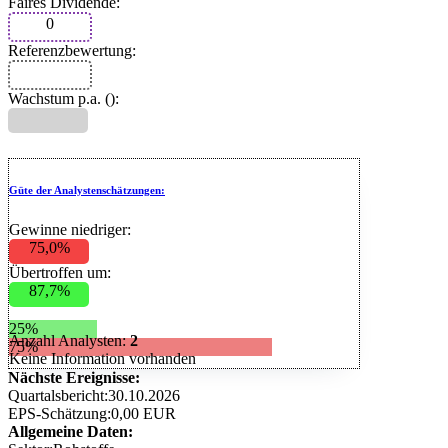
Faires Dividende:
0
Referenzbewertung:
Wachstum p.a. (
):
Güte der Analystenschätzungen:
Gewinne niedriger:
75,0%
Übertroffen um:
87,7%
25%
Anzahl Analysten:
2
75%
Keine Information vorhanden
Nächste Ereignisse:
Quartalsbericht:
30.10.2026
EPS-Schätzung:
0,00 EUR
Allgemeine Daten: