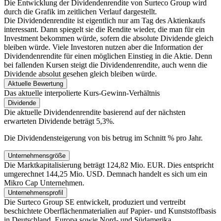
Die Entwicklung der Dividendenrendite von Surteco Group
wird
durch die Grafik im zeitlichen Verlauf dargestellt.
Die Dividendenrendite ist eigentlich nur am Tag des Aktienkaufs
interessant. Dann spiegelt sie die Rendite wieder, die man für ein
Investment bekommen würde, sofern die absolute Dividende gleich
bleiben würde. Viele Investoren nutzen aber die Information der
Dividendenrendite für einen möglichen Einstieg in die Aktie. Denn
bei fallenden Kursen steigt die Dividendenrendite, auch wenn die
Dividende absolut gesehen gleich bleiben würde.
Aktuelle Bewertung
Das aktuelle interpolierte Kurs-Gewinn-Verhältnis
Dividende
Die aktuelle Dividendenrendite basierend auf der nächsten
erwarteten Dividende beträgt 5,3%.
Die Dividendensteigerung von
bis
betrug im Schnitt
% pro Jahr.
Unternehmensgröße
Die Marktkapitalisierung beträgt 124,82 Mio. EUR. Dies entspricht
umgerechnet 144,25 Mio. USD. Demnach handelt es sich um ein
Mikro Cap Unternehmen.
Unternehmensprofil
Die Surteco Group SE entwickelt, produziert und vertreibt
beschichtete Oberflächenmaterialien auf Papier- und Kunststoffbasis
in Deutschland, Europa sowie Nord- und Südamerika.