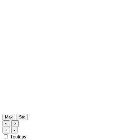
Max
Std
<
>
+
-
Tooltips