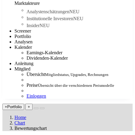
Marktakteure
Analystenschätzungen
NEU
Institutionelle Investoren
NEU
Insider
NEU
Screener
Portfolio
Analysen
Kalender
Earnings-Kalender
Dividenden-Kalender
Anleitung
Mitglied
Übersicht
Mitgliedstatus, Upgrades, Rechnungen
Preise
Übersicht über die verschiedenen Preismodelle
Einloggen
+Portfolio
+
Home
Chart
Bewertungschart