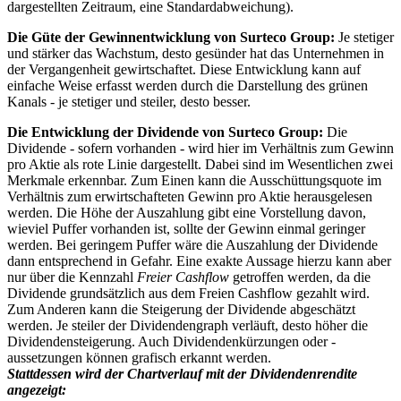
dargestellten Zeitraum, eine Standardabweichung).
Die Güte der Gewinnentwicklung von Surteco Group:
Je stetiger
und stärker das Wachstum, desto gesünder hat das Unternehmen in
der Vergangenheit gewirtschaftet. Diese Entwicklung kann auf
einfache Weise erfasst werden durch die Darstellung des grünen
Kanals - je stetiger und steiler, desto besser.
Die Entwicklung der Dividende von Surteco Group:
Die
Dividende - sofern vorhanden - wird hier im Verhältnis zum Gewinn
pro Aktie als rote Linie dargestellt. Dabei sind im Wesentlichen zwei
Merkmale erkennbar. Zum Einen kann die
Ausschüttungsquote im
Verhältnis zum erwirtschafteten Gewinn pro Aktie
herausgelesen
werden. Die Höhe der Auszahlung gibt eine Vorstellung davon,
wieviel Puffer vorhanden ist, sollte der Gewinn einmal geringer
werden. Bei geringem Puffer wäre die Auszahlung der Dividende
dann entsprechend in Gefahr. Eine exakte Aussage hierzu kann aber
nur über die Kennzahl
Freier Cashflow
getroffen werden, da die
Dividende grundsätzlich aus dem Freien Cashflow gezahlt wird.
Zum Anderen kann die
Steigerung der Dividende
abgeschätzt
werden. Je steiler der Dividendengraph verläuft, desto höher die
Dividendensteigerung. Auch Dividendenkürzungen oder -
aussetzungen können grafisch erkannt werden.
Stattdessen wird der Chartverlauf mit der Dividendenrendite
angezeigt: