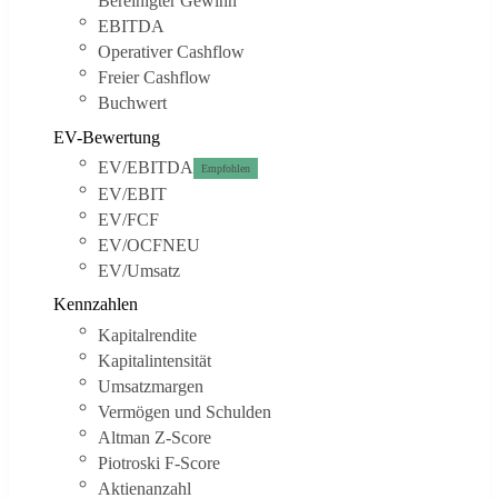
Bereinigter Gewinn
EBITDA
Operativer Cashflow
Freier Cashflow
Buchwert
EV-Bewertung
EV/EBITDA
Empfohlen
EV/EBIT
EV/FCF
EV/OCF
NEU
EV/Umsatz
Kennzahlen
Kapitalrendite
Kapitalintensität
Umsatzmargen
Vermögen und Schulden
Altman Z-Score
Piotroski F-Score
Aktienanzahl