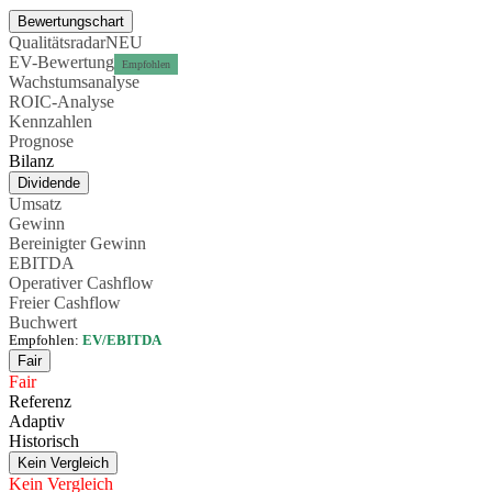
Bewertungschart
Qualitätsradar
NEU
EV-Bewertung
Empfohlen
Wachstumsanalyse
ROIC-Analyse
Kennzahlen
Prognose
Bilanz
Dividende
Umsatz
Gewinn
Bereinigter Gewinn
EBITDA
Operativer Cashflow
Freier Cashflow
Buchwert
Empfohlen:
EV/EBITDA
Fair
Fair
Referenz
Adaptiv
Historisch
Kein Vergleich
Kein Vergleich