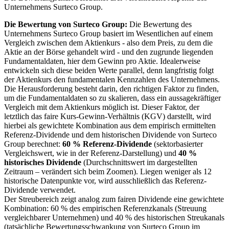
Unternehmens Surteco Group.
Die Bewertung von Surteco Group:
Die Bewertung des
Unternehmens Surteco Group basiert im Wesentlichen auf einem
Vergleich zwischen dem Aktienkurs - also dem Preis, zu dem die
Aktie an der Börse gehandelt wird - und den zugrunde liegenden
Fundamentaldaten, hier dem Gewinn pro Aktie. Idealerweise
entwickeln sich diese beiden Werte parallel, denn langfristig folgt
der Aktienkurs den fundamentalen Kennzahlen des Unternehmens.
Die Herausforderung besteht darin, den richtigen Faktor zu finden,
um die Fundamentaldaten so zu skalieren, dass ein aussagekräftiger
Vergleich mit dem Aktienkurs möglich ist. Dieser Faktor, der
letztlich das faire Kurs-Gewinn-Verhältnis (KGV) darstellt,
wird
hierbei als gewichtete Kombination aus dem empirisch ermittelten
Referenz-Dividende und dem historischen Dividende von Surteco
Group berechnet:
60 % Referenz-Dividende
(sektorbasierter
Vergleichswert, wie in der Referenz-Darstellung) und
40 %
historisches Dividende
(Durchschnittswert im dargestellten
Zeitraum – verändert sich beim Zoomen). Liegen weniger als 12
historische Datenpunkte vor, wird ausschließlich das Referenz-
Dividende verwendet.
Der Streubereich zeigt analog zum fairen Dividende eine gewichtete
Kombination: 60 % des empirischen Referenzkanals (Streuung
vergleichbarer Unternehmen) und 40 % des historischen Streukanals
(tatsächliche Bewertungsschwankung von Surteco Group im