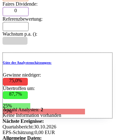
Faires Dividende:
0
Referenzbewertung:
Wachstum p.a. (
):
Güte der Analystenschätzungen:
Gewinne niedriger:
75,0%
Übertroffen um:
87,7%
25%
Anzahl Analysten:
2
75%
Keine Information vorhanden
Nächste Ereignisse:
Quartalsbericht:
30.10.2026
EPS-Schätzung:
0,00 EUR
Allgemeine Daten: