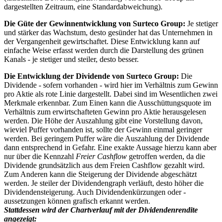
dargestellten Zeitraum, eine Standardabweichung).
Die Güte der Gewinnentwicklung von Surteco Group:
Je stetiger
und stärker das Wachstum, desto gesünder hat das Unternehmen in
der Vergangenheit gewirtschaftet. Diese Entwicklung kann auf
einfache Weise erfasst werden durch die Darstellung des grünen
Kanals - je stetiger und steiler, desto besser.
Die Entwicklung der Dividende von Surteco Group:
Die
Dividende - sofern vorhanden - wird hier im Verhältnis zum Gewinn
pro Aktie als rote Linie dargestellt. Dabei sind im Wesentlichen zwei
Merkmale erkennbar. Zum Einen kann die
Ausschüttungsquote im
Verhältnis zum erwirtschafteten Gewinn pro Aktie
herausgelesen
werden. Die Höhe der Auszahlung gibt eine Vorstellung davon,
wieviel Puffer vorhanden ist, sollte der Gewinn einmal geringer
werden. Bei geringem Puffer wäre die Auszahlung der Dividende
dann entsprechend in Gefahr. Eine exakte Aussage hierzu kann aber
nur über die Kennzahl
Freier Cashflow
getroffen werden, da die
Dividende grundsätzlich aus dem Freien Cashflow gezahlt wird.
Zum Anderen kann die
Steigerung der Dividende
abgeschätzt
werden. Je steiler der Dividendengraph verläuft, desto höher die
Dividendensteigerung. Auch Dividendenkürzungen oder -
aussetzungen können grafisch erkannt werden.
Stattdessen wird der Chartverlauf mit der Dividendenrendite
angezeigt: