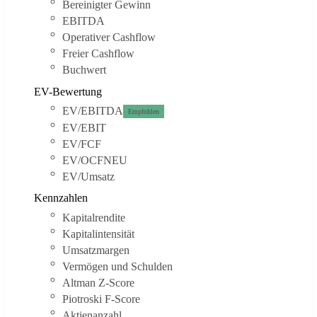
Bereinigter Gewinn
EBITDA
Operativer Cashflow
Freier Cashflow
Buchwert
EV-Bewertung
EV/EBITDA
Empfohlen
EV/EBIT
EV/FCF
EV/OCF
NEU
EV/Umsatz
Kennzahlen
Kapitalrendite
Kapitalintensität
Umsatzmargen
Vermögen und Schulden
Altman Z-Score
Piotroski F-Score
Aktienanzahl