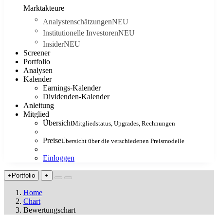
Marktakteure
Analystenschätzungen
NEU
Institutionelle Investoren
NEU
Insider
NEU
Screener
Portfolio
Analysen
Kalender
Earnings-Kalender
Dividenden-Kalender
Anleitung
Mitglied
Übersicht
Mitgliedstatus, Upgrades, Rechnungen
Preise
Übersicht über die verschiedenen Preismodelle
Einloggen
+Portfolio
+
Home
Chart
Bewertungschart