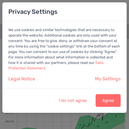
Privacy Settings
We use cookies and similar technologies that are necessary to
+
operate the website. Additional cookies are only used with your
consent. You are free to give, deny, or withdraw your consent at
Bewertungschart
Bereinigter Gewinn
any time by using the "cookie settings" link at the bottom of each
page. You can consent to our use of cookies by clicking "Agree".
Empfohlen:
EV/EBITDA
For more information about what information is collected and
how it is shared with our partners, please read our
Data
Protection Statement
.
Legal Notice
My Settings
Siemens AG
Letzter Kurs:
279,80 EUR
vom
7.8.2026
I do not agree
Agree