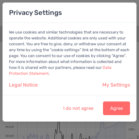
Privacy Settings
We use cookies and similar technologies that are necessary to
+
operate the website. Additional cookies are only used with your
consent. You are free to give, deny, or withdraw your consent at
Bewertungschart
Dividende
any time by using the "cookie settings" link at the bottom of each
page. You can consent to our use of cookies by clicking "Agree".
Empfohlen:
EV/EBITDA
For more information about what information is collected and
how it is shared with our partners, please read our
Data
Protection Statement
.
Legal Notice
My Settings
Siemens Healthineers AG
Letzter Kurs:
39,31 EUR
vom
6.8.2026
I do not agree
Agree