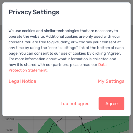
Privacy Settings
We use cookies and similar technologies that are necessary to
+
operate the website. Additional cookies are only used with your
consent. You are free to give, deny, or withdraw your consent at
Bewertungschart
Bereinigter Gewinn
any time by using the "cookie settings" link at the bottom of each
page. You can consent to our use of cookies by clicking "Agree".
Empfohlene Metrik
For more information about what information is collected and
how it is shared with our partners, please read our
Data
Protection Statement
.
Legal Notice
My Settings
SAP SE
Letzter Kurs:
170,98 EUR
vom
6.8.2026
I do not agree
Agree