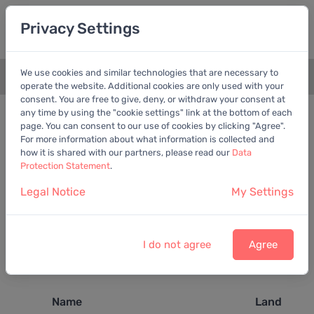
Privacy Settings
We use cookies and similar technologies that are necessary to
+
operate the website. Additional cookies are only used with your
consent. You are free to give, deny, or withdraw your consent at
any time by using the "cookie settings" link at the bottom of each
page. You can consent to our use of cookies by clicking "Agree".
Die Suche hat kein eindeutiges
For more information about what information is collected and
Ergebnis geliefert
how it is shared with our partners, please read our
Data
Protection Statement
.
Es wurden 4 Aktien gefunden. Bitte wählen Sie
Legal Notice
My Settings
eine Aktie (Aktie 1 bis 4)
Voller Funktionsumfang
V
Voller Funktionsumfang nur mit Basis-Mitgliedschaft
B
I do not agree
Agree
Voller Funktionsumfang nur mit Premium-
P
Mitgliedschaft
Name
Land