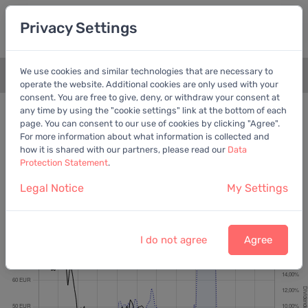
Privacy Settings
We use cookies and similar technologies that are necessary to
+
operate the website. Additional cookies are only used with your
consent. You are free to give, deny, or withdraw your consent at
Bewertungschart
Dividende
any time by using the "cookie settings" link at the bottom of each
page. You can consent to our use of cookies by clicking "Agree".
Empfohlen:
EV/EBITDA
For more information about what information is collected and
how it is shared with our partners, please read our
Data
Protection Statement
.
Legal Notice
My Settings
RTL Group S.A.
Letzter Kurs:
33,00 EUR
vom
6.8.2026
I do not agree
Agree