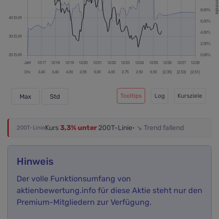
Tooltips
Log
Kursziele
Max
Std
Kurs
3,3% unter
200T-Linie
· ↘ Trend fallend
200T-Linie
Hinweis
Der volle Funktionsumfang von
aktienbewertung.info für diese Aktie steht nur den
Premium-Mitgliedern zur Verfügung.