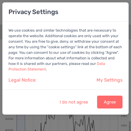
Privacy Settings
We use cookies and similar technologies that are necessary to
+
operate the website. Additional cookies are only used with your
consent. You are free to give, deny, or withdraw your consent at
Bewertungschart
Dividende
any time by using the "cookie settings" link at the bottom of each
page. You can consent to our use of cookies by clicking "Agree".
Empfohlen:
Ber. Gewinn
For more information about what information is collected and
how it is shared with our partners, please read our
Data
Protection Statement
.
Legal Notice
My Settings
Qiagen N.V.
Letzter Kurs:
36,58 EUR
vom
6.8.2026
I do not agree
Agree