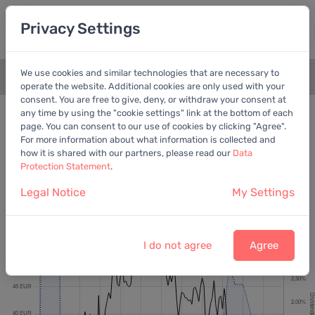
Privacy Settings
We use cookies and similar technologies that are necessary to
+
operate the website. Additional cookies are only used with your
consent. You are free to give, deny, or withdraw your consent at
Bewertungschart
Dividende
any time by using the "cookie settings" link at the bottom of each
page. You can consent to our use of cookies by clicking "Agree".
Empfohlen:
Ber. Gewinn
For more information about what information is collected and
how it is shared with our partners, please read our
Data
Protection Statement
.
Legal Notice
My Settings
Qiagen N.V.
Letzter Kurs:
36,46 EUR
vom
7.8.2026
I do not agree
Agree