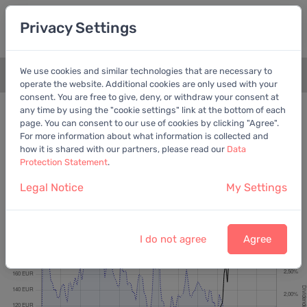
Privacy Settings
We use cookies and similar technologies that are necessary to
+
operate the website. Additional cookies are only used with your
consent. You are free to give, deny, or withdraw your consent at
Bewertungschart
Dividende
any time by using the "cookie settings" link at the bottom of each
page. You can consent to our use of cookies by clicking "Agree".
Empfohlen:
EV/EBITDA
For more information about what information is collected and
how it is shared with our partners, please read our
Data
Protection Statement
.
Legal Notice
My Settings
Aurubis AG
Letzter Kurs:
173,70 EUR
vom
7.8.2026
I do not agree
Agree