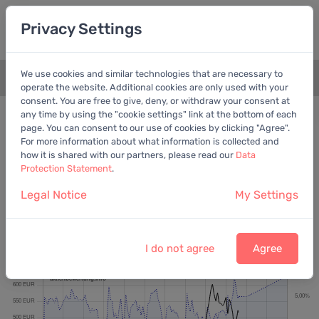
Privacy Settings
We use cookies and similar technologies that are necessary to
+
operate the website. Additional cookies are only used with your
consent. You are free to give, deny, or withdraw your consent at
Bewertungschart
Dividende
any time by using the "cookie settings" link at the bottom of each
page. You can consent to our use of cookies by clicking "Agree".
Empfohlen:
Ber. Gewinn
For more information about what information is collected and
how it is shared with our partners, please read our
Data
Protection Statement
.
Legal Notice
My Settings
Münchener Rückversicherungs-Gesellschaft
Aktiengesellschaft in München
Letzter Kurs:
515,40 EUR
vom
7.8.2026
I do not agree
Agree