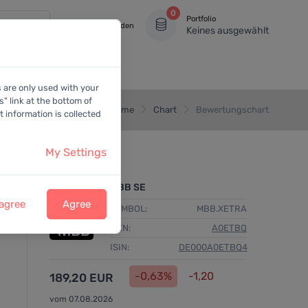
0
Portfolio
Anmelden
Keines ausgewählt
s are only used with your
" link at the bottom of
Home
Chart
Bewertungschart
 information is collected
My Settings
MBB SE
 agree
Agree
SYMBOL:
MBB.XETRA
WKN:
A0ETBQ
ISIN:
DE000A0ETBQ4
-0,63%
-1,20
189,20 EUR
vom 07.08.2026