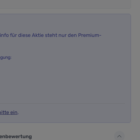
nfo für diese Aktie steht nur den Premium-
ügung:
itte ein
.
ür die Aktienbewertung