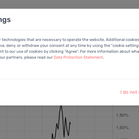
ngs
nalysen
Kalender
Anleitung
Mitglied
r technologies that are necessary to operate the website. Additional cookie
ive, deny, or withdraw your consent at any time by using the "cookie settings
+Portfolio
 to our use of cookies by clicking "Agree". For more information about what
 our partners, please read our
Data Protection Statement
.
ohlen:
EV/EBITDA
Letzter Kurs:
189,20 EUR
vom
7.8.2026
I do not