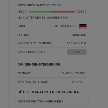
KURSPERFORMANCE 52 WOCHEN:
155,00
225,00
15,9% UNTER DEM 52-WOCHEN-HOCH
LAND:
DEUTSCHLAND
SEKTOR:
INDUSTRIE
MARKTKAPITALISIERUNG:
1,00 MRD. EUR
DIVIDENDENRENDITE:
0,7%
DIVIDENDENSTEIGERUNG
ZEITRAUM:
12/2016 - 12/2028
DIV.STEIG. (2016-2025):
-0,1% P.A.
GÜTE DER ANALYSTENSCHÄTZUNGEN:
KEINE INFORMATION VORHANDEN