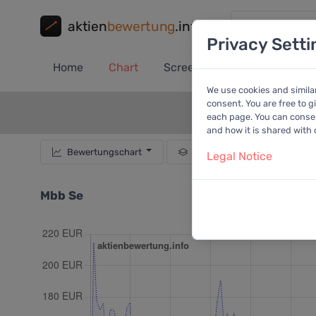
aktien
bewertung
.info
Privacy Setti
Home
Chart
Screener
Portfolio
A
We use cookies and simila
consent. You are free to g
each page. You can consent
and how it is shared with
Bewertungschart
Dividende
Empf
Legal Notice
Mbb Se