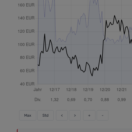
Max
Std
<
>
+
-