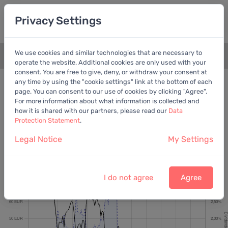
Privacy Settings
We use cookies and similar technologies that are necessary to
+
operate the website. Additional cookies are only used with your
consent. You are free to give, deny, or withdraw your consent at
Bewertungschart
Dividende
any time by using the "cookie settings" link at the bottom of each
page. You can consent to our use of cookies by clicking "Agree".
Empfohlen:
EV/OCF
For more information about what information is collected and
how it is shared with our partners, please read our
Data
Protection Statement
.
Legal Notice
My Settings
Lanxess AG
Letzter Kurs:
16,43 EUR
vom
7.8.2026
I do not agree
Agree