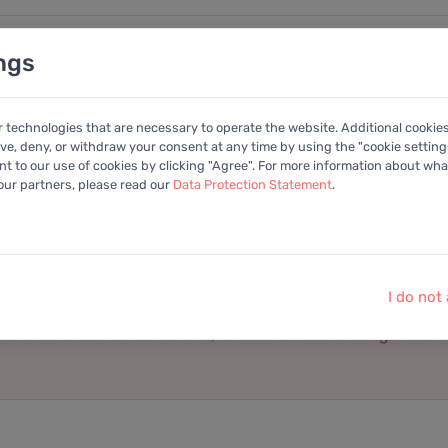
ngs
nalysen
Kalender
Anleitung
Mitglied
r technologies that are necessary to operate the website. Additional cookie
ive, deny, or withdraw your consent at any time by using the "cookie settings
+Portfolio
 to our use of cookies by clicking "Agree". For more information about what
 our partners, please read our
Data Protection Statement
.
 nicht in der Datenbank.
 Sie es bitte erneut.
I do not
diese Aktie zur Datenbank hinzugefügt wird.
t und werden uns bemühen, die Aktie schnellstmöglich zur