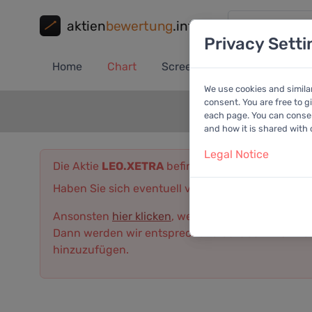
aktien
bewertung
.info
Privacy Setti
Home
Chart
Screener
Portfolio
A
We use cookies and simila
consent. You are free to g
each page. You can consent
and how it is shared with
Legal Notice
Die Aktie
LEO.XETRA
befindet sich derzeit (noch)
Haben Sie sich eventuell vertippt? Dann versuchen
Ansonsten
hier klicken
, wenn Sie möchten, dass 
Dann werden wir entsprechend darüber informier
hinzuzufügen.