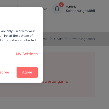
0
Portfolio
Anmelden
Keines ausgewählt
s are only used with your
" link at the bottom of
Home
Chart
Bewertungschart
 information is collected
My Settings
 agree
Agree
 Datenbank von aktienbewertung.info