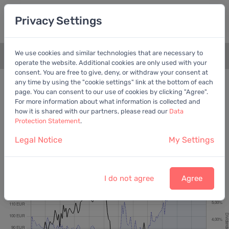
Privacy Settings
We use cookies and similar technologies that are necessary to
+
operate the website. Additional cookies are only used with your
consent. You are free to give, deny, or withdraw your consent at
Bewertungschart
Dividende
any time by using the "cookie settings" link at the bottom of each
page. You can consent to our use of cookies by clicking "Agree".
Empfohlen:
Ber. Gewinn
For more information about what information is collected and
how it is shared with our partners, please read our
Data
Protection Statement
.
Legal Notice
My Settings
LEG Immobilien SE
Letzter Kurs:
52,50 EUR
vom
5.8.2026
I do not agree
Agree