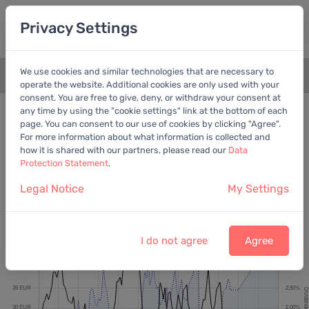
Privacy Settings
We use cookies and similar technologies that are necessary to
+
operate the website. Additional cookies are only used with your
consent. You are free to give, deny, or withdraw your consent at
Bewertungschart
Dividende
any time by using the "cookie settings" link at the bottom of each
page. You can consent to our use of cookies by clicking "Agree".
Empfohlen:
EV/EBITDA
For more information about what information is collected and
how it is shared with our partners, please read our
Data
Protection Statement
.
Legal Notice
My Settings
Jungheinrich AG
Letzter Kurs:
25,58 EUR
vom
7.8.2026
I do not agree
Agree