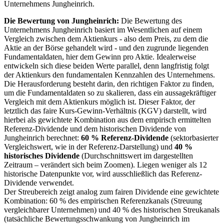
Unternehmens Jungheinrich.
Die Bewertung von Jungheinrich:
Die Bewertung des
Unternehmens Jungheinrich basiert im Wesentlichen auf einem
Vergleich zwischen dem Aktienkurs - also dem Preis, zu dem die
Aktie an der Börse gehandelt wird - und den zugrunde liegenden
Fundamentaldaten, hier dem Gewinn pro Aktie. Idealerweise
entwickeln sich diese beiden Werte parallel, denn langfristig folgt
der Aktienkurs den fundamentalen Kennzahlen des Unternehmens.
Die Herausforderung besteht darin, den richtigen Faktor zu finden,
um die Fundamentaldaten so zu skalieren, dass ein aussagekräftiger
Vergleich mit dem Aktienkurs möglich ist. Dieser Faktor, der
letztlich das faire Kurs-Gewinn-Verhältnis (KGV) darstellt,
wird
hierbei als gewichtete Kombination aus dem empirisch ermittelten
Referenz-Dividende und dem historischen Dividende von
Jungheinrich berechnet:
60 % Referenz-Dividende
(sektorbasierter
Vergleichswert, wie in der Referenz-Darstellung) und
40 %
historisches Dividende
(Durchschnittswert im dargestellten
Zeitraum – verändert sich beim Zoomen). Liegen weniger als 12
historische Datenpunkte vor, wird ausschließlich das Referenz-
Dividende verwendet.
Der Streubereich zeigt analog zum fairen Dividende eine gewichtete
Kombination: 60 % des empirischen Referenzkanals (Streuung
vergleichbarer Unternehmen) und 40 % des historischen Streukanals
(tatsächliche Bewertungsschwankung von Jungheinrich im