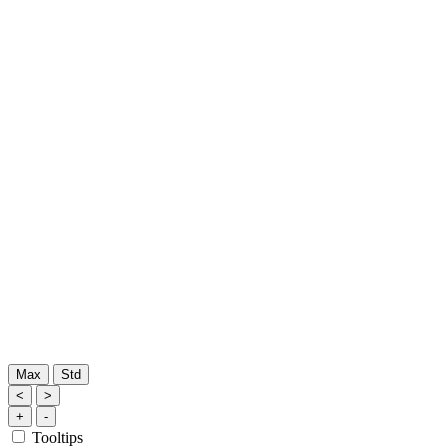
Max
Std
<
>
+
-
Tooltips