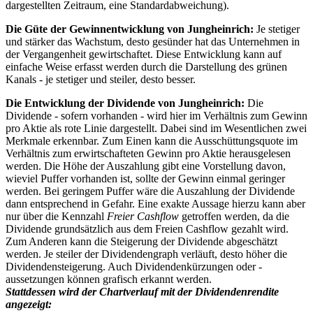
dargestellten Zeitraum, eine Standardabweichung).
Die Güte der Gewinnentwicklung von Jungheinrich:
Je stetiger
und stärker das Wachstum, desto gesünder hat das Unternehmen in
der Vergangenheit gewirtschaftet. Diese Entwicklung kann auf
einfache Weise erfasst werden durch die Darstellung des grünen
Kanals - je stetiger und steiler, desto besser.
Die Entwicklung der Dividende von Jungheinrich:
Die
Dividende - sofern vorhanden - wird hier im Verhältnis zum Gewinn
pro Aktie als rote Linie dargestellt. Dabei sind im Wesentlichen zwei
Merkmale erkennbar. Zum Einen kann die
Ausschüttungsquote im
Verhältnis zum erwirtschafteten Gewinn pro Aktie
herausgelesen
werden. Die Höhe der Auszahlung gibt eine Vorstellung davon,
wieviel Puffer vorhanden ist, sollte der Gewinn einmal geringer
werden. Bei geringem Puffer wäre die Auszahlung der Dividende
dann entsprechend in Gefahr. Eine exakte Aussage hierzu kann aber
nur über die Kennzahl
Freier Cashflow
getroffen werden, da die
Dividende grundsätzlich aus dem Freien Cashflow gezahlt wird.
Zum Anderen kann die
Steigerung der Dividende
abgeschätzt
werden. Je steiler der Dividendengraph verläuft, desto höher die
Dividendensteigerung. Auch Dividendenkürzungen oder -
aussetzungen können grafisch erkannt werden.
Stattdessen wird der Chartverlauf mit der Dividendenrendite
angezeigt: