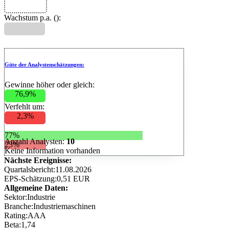
Wachstum p.a. (
):
Güte der Analystenschätzungen:
Gewinne höher oder gleich:
76,9%
Verfehlt um:
2,3%
77%
Anzahl Analysten:
10
23%
Keine Information vorhanden
Nächste Ereignisse:
Quartalsbericht:
11.08.2026
EPS-Schätzung:
0,51 EUR
Allgemeine Daten:
Sektor:
Industrie
Branche:
Industriemaschinen
Rating:
AAA
Beta:
1,74