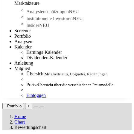
Marktakteure
Analystenschätzungen
NEU
Institutionelle Investoren
NEU
Insider
NEU
Screener
Portfolio
Analysen
Kalender
Earnings-Kalender
Dividenden-Kalender
Anleitung
Mitglied
Übersicht
Mitgliedstatus, Upgrades, Rechnungen
Preise
Übersicht über die verschiedenen Preismodelle
Einloggen
+Portfolio
+
Home
Chart
Bewertungschart