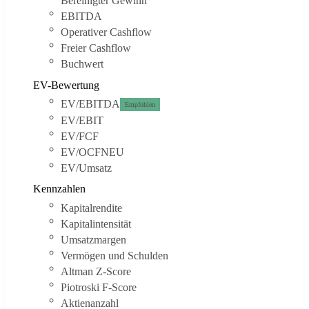
Bereinigter Gewinn
EBITDA
Operativer Cashflow
Freier Cashflow
Buchwert
EV-Bewertung
EV/EBITDA
Empfohlen
EV/EBIT
EV/FCF
EV/OCF
NEU
EV/Umsatz
Kennzahlen
Kapitalrendite
Kapitalintensität
Umsatzmargen
Vermögen und Schulden
Altman Z-Score
Piotroski F-Score
Aktienanzahl