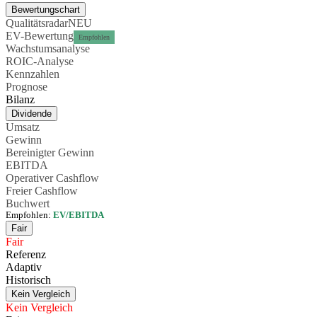
Bewertungschart
Qualitätsradar
NEU
EV-Bewertung
Empfohlen
Wachstumsanalyse
ROIC-Analyse
Kennzahlen
Prognose
Bilanz
Dividende
Umsatz
Gewinn
Bereinigter Gewinn
EBITDA
Operativer Cashflow
Freier Cashflow
Buchwert
Empfohlen:
EV/EBITDA
Fair
Fair
Referenz
Adaptiv
Historisch
Kein Vergleich
Kein Vergleich