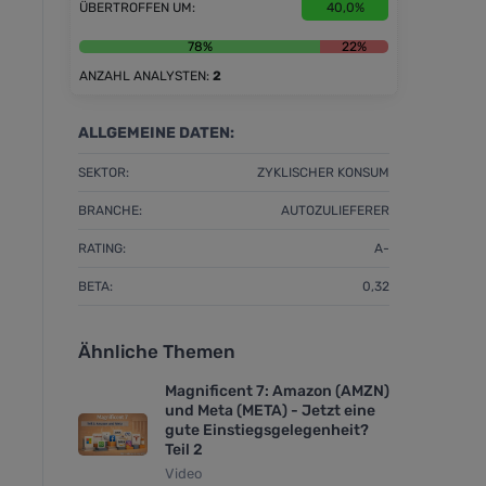
ÜBERTROFFEN UM:
40,0%
78%
22%
ANZAHL ANALYSTEN:
2
ALLGEMEINE DATEN:
SEKTOR:
ZYKLISCHER KONSUM
BRANCHE:
AUTOZULIEFERER
RATING:
A-
BETA:
0,32
Ähnliche Themen
Magnificent 7: Amazon (AMZN)
und Meta (META) - Jetzt eine
gute Einstiegsgelegenheit?
Teil 2
Video