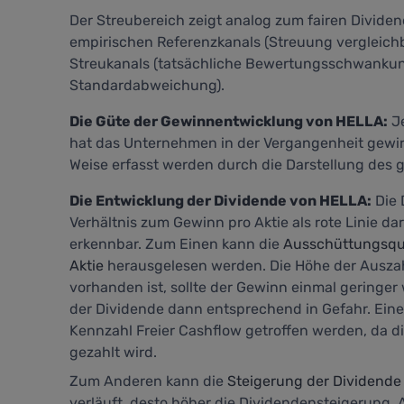
Der Streubereich zeigt analog zum fairen Divide
empirischen Referenzkanals (Streuung vergleich
Streukanals (tatsächliche Bewertungsschwankung
Standardabweichung).
Die Güte der Gewinnentwicklung von HELLA:
Je
hat das Unternehmen in der Vergangenheit gewir
Weise erfasst werden durch die Darstellung des gr
Die Entwicklung der Dividende von HELLA:
Die 
Verhältnis zum Gewinn pro Aktie als rote Linie da
erkennbar. Zum Einen kann die
Ausschüttungsquo
Aktie
herausgelesen werden. Die Höhe der Auszahl
vorhanden ist, sollte der Gewinn einmal geringe
der Dividende dann entsprechend in Gefahr. Eine
Kennzahl
Freier Cashflow
getroffen werden, da d
gezahlt wird.
Zum Anderen kann die
Steigerung der Dividende
verläuft, desto höher die Dividendensteigerung