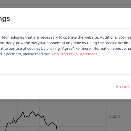
ngs
nalysen
Kalender
Anleitung
Mitglied
r technologies that are necessary to operate the website. Additional cookie
ive, deny, or withdraw your consent at any time by using the "cookie settings
+Portfolio
 to our use of cookies by clicking "Agree". For more information about what
 our partners, please read our
Data Protection Statement
.
ohlen:
EV/EBITDA
Letzter Kurs:
71,30 EUR
vom
6.8.2026
I do not