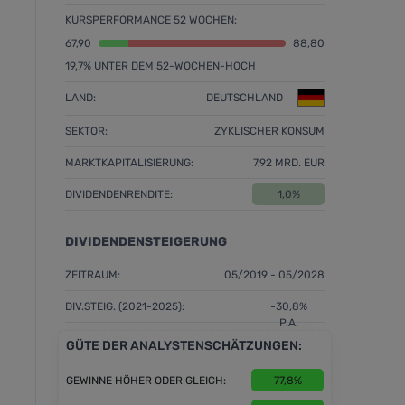
KURSPERFORMANCE 52 WOCHEN:
67,90
88,80
19,7% UNTER DEM 52-WOCHEN-HOCH
LAND:
DEUTSCHLAND
SEKTOR:
ZYKLISCHER KONSUM
MARKTKAPITALISIERUNG:
7,92 MRD. EUR
DIVIDENDENRENDITE:
1,0%
DIVIDENDENSTEIGERUNG
ZEITRAUM:
05/2019 - 05/2028
DIV.STEIG. (2021-2025):
-30,8%
P.A.
GÜTE DER ANALYSTENSCHÄTZUNGEN:
GEWINNE HÖHER ODER GLEICH:
77,8%