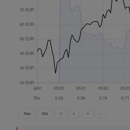
Max
Std
<
>
+
-