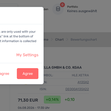
0
Portfolio
Anmelden
Keines ausgewählt
s are only used with your
" link at the bottom of
Home
Chart
Bewertungschart
 information is collected
My Settings
HELLA GMBH & CO. KGAA
 agree
Agree
SYMBOL:
HLE.XETRA
WKN:
A13SX2
ISIN:
DE000A13SX22
+0,14%
+0,10
71,30 EUR
06.08.2026 - 17:35 Uhr