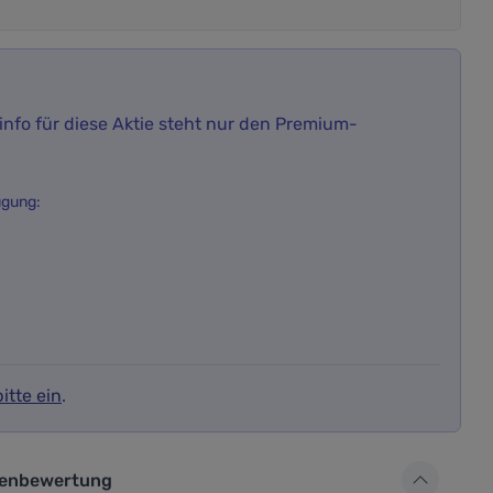
nfo für diese Aktie steht nur den Premium-
ügung:
itte ein
.
ür die Aktienbewertung