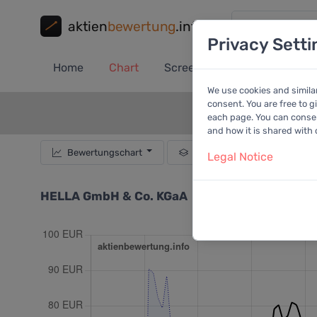
aktien
bewertung
.info
Privacy Setti
Home
Chart
Screener
Portfolio
A
We use cookies and simila
consent. You are free to g
each page. You can consent
and how it is shared with
Bewertungschart
Dividende
Empf
Legal Notice
HELLA GmbH & Co. KGaA