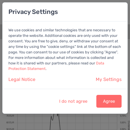
Privacy Settings
We use cookies and similar technologies that are necessary to
+
operate the website. Additional cookies are only used with your
consent. You are free to give, deny, or withdraw your consent at
Bewertungschart
Dividende
any time by using the "cookie settings" link at the bottom of each
page. You can consent to our use of cookies by clicking "Agree".
Empfohlen:
Ber. Gewinn
For more information about what information is collected and
how it is shared with our partners, please read our
Data
Protection Statement
.
Legal Notice
My Settings
HelloFresh SE
Letzter Kurs:
3,36 EUR
vom
7.8.2026
I do not agree
Agree