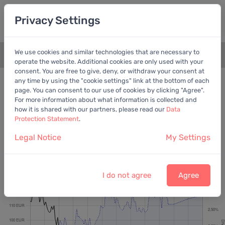
Privacy Settings
We use cookies and similar technologies that are necessary to
+
operate the website. Additional cookies are only used with your
consent. You are free to give, deny, or withdraw your consent at
Bewertungschart
Dividende
any time by using the "cookie settings" link at the bottom of each
page. You can consent to our use of cookies by clicking "Agree".
Empfohlen:
Ber. Gewinn
For more information about what information is collected and
how it is shared with our partners, please read our
Data
Protection Statement
.
Legal Notice
My Settings
Henkel AG & Co. KGaA
Letzter Kurs:
79,54 EUR
vom
6.8.2026
I do not agree
Agree