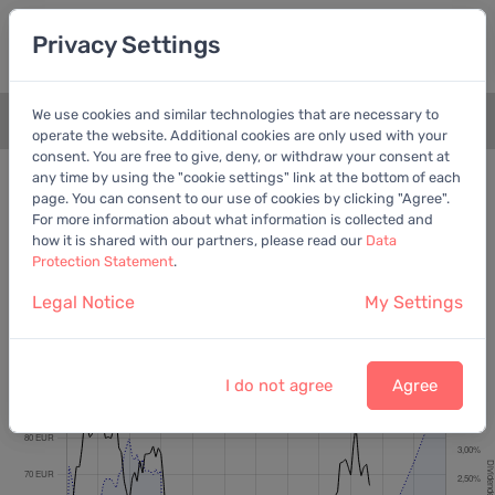
Privacy Settings
We use cookies and similar technologies that are necessary to
+
operate the website. Additional cookies are only used with your
consent. You are free to give, deny, or withdraw your consent at
Bewertungschart
Dividende
any time by using the "cookie settings" link at the bottom of each
page. You can consent to our use of cookies by clicking "Agree".
Empfohlen:
EV/EBITDA
For more information about what information is collected and
how it is shared with our partners, please read our
Data
Protection Statement
.
Legal Notice
My Settings
Fraport AG
Letzter Kurs:
67,05 EUR
vom
6.8.2026
I do not agree
Agree