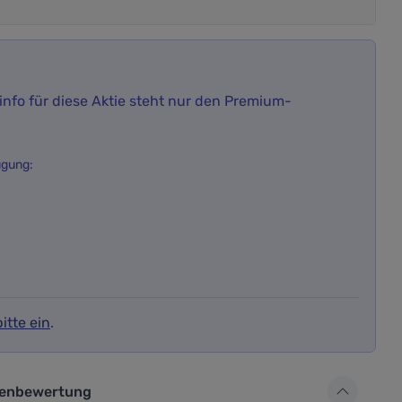
nfo für diese Aktie steht nur den Premium-
ügung:
itte ein
.
ür die Aktienbewertung