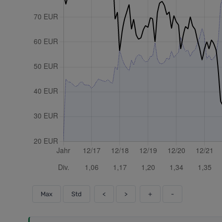
Max
Std
<
>
+
-