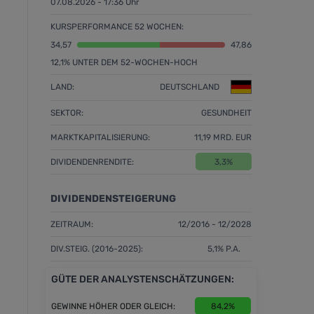
07.08.2026 - 17:36 Uhr
KURSPERFORMANCE 52 WOCHEN:
34,57
47,86
12,1% UNTER DEM 52-WOCHEN-HOCH
LAND:
DEUTSCHLAND
SEKTOR:
GESUNDHEIT
MARKTKAPITALISIERUNG:
11,19 MRD. EUR
DIVIDENDENRENDITE:
3,3%
DIVIDENDENSTEIGERUNG
ZEITRAUM:
12/2016 - 12/2028
DIV.STEIG. (2016-2025):
5,1% P.A.
GÜTE DER ANALYSTENSCHÄTZUNGEN:
GEWINNE HÖHER ODER GLEICH:
84,2%