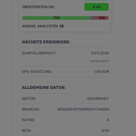
ÜBERTROFFEN UM:
8,4%
79%
16%
ANZAHL ANALYSTEN:
12
NÄCHSTE EREIGNISSE:
QUARTALSBERICHT:
03.11.2026
vorbörslich
EPS-SCHÄTZUNG:
1,08 EUR
ALLGEMEINE DATEN:
SEKTOR:
GESUNDHEIT
BRANCHE:
GESUNDHEITSEINRICHTUNGEN
RATING:
A
BETA:
0,94