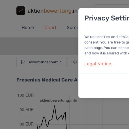
aktien
bewertung
.info
Privacy Setti
Home
Chart
Screener
Portfolio
A
We use cookies and simila
consent. You are free to g
each page. You can consent
and how it is shared with
Bewertungschart
Dividende
Empf
Legal Notice
Fresenius Medical Care AG & Co. KGaA