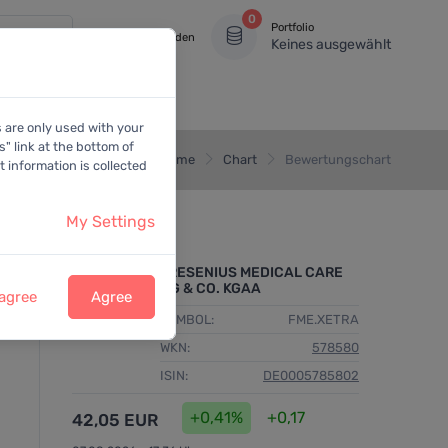
0
Portfolio
Anmelden
Keines ausgewählt
s are only used with your
" link at the bottom of
Home
Chart
Bewertungschart
 information is collected
My Settings
FRESENIUS MEDICAL CARE
AG & CO. KGAA
 agree
Agree
SYMBOL:
FME.XETRA
WKN:
578580
ISIN:
DE0005785802
+0,41%
+0,17
42,05 EUR