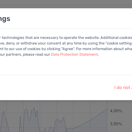
ngs
nalysen
Kalender
Anleitung
Mitglied
r technologies that are necessary to operate the website. Additional cookie
ive, deny, or withdraw your consent at any time by using the "cookie settings
+Portfolio
 to our use of cookies by clicking "Agree". For more information about what
 our partners, please read our
Data Protection Statement
.
ohlen:
EV/EBITDA
Letzter Kurs:
42,05 EUR
vom
7.8.2026
I do not