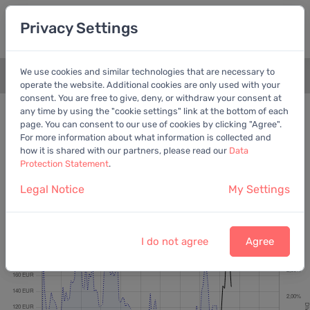
Privacy Settings
We use cookies and similar technologies that are necessary to
+
operate the website. Additional cookies are only used with your
consent. You are free to give, deny, or withdraw your consent at
Bewertungschart
Dividende
any time by using the "cookie settings" link at the bottom of each
page. You can consent to our use of cookies by clicking "Agree".
Empfohlen:
EV/EBITDA
For more information about what information is collected and
how it is shared with our partners, please read our
Data
Protection Statement
.
Legal Notice
My Settings
Elmos Semiconductor SE
Letzter Kurs:
146,00 EUR
vom
7.8.2026
I do not agree
Agree