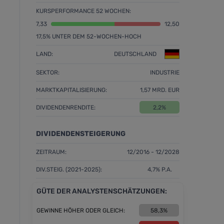
KURSPERFORMANCE 52 WOCHEN:
7,33
12,50
17,5% UNTER DEM 52-WOCHEN-HOCH
LAND:
DEUTSCHLAND
SEKTOR:
INDUSTRIE
MARKTKAPITALISIERUNG:
1,57 MRD. EUR
DIVIDENDENRENDITE:
2,2%
DIVIDENDENSTEIGERUNG
ZEITRAUM:
12/2016 - 12/2028
DIV.STEIG. (2021-2025):
4,7% P.A.
GÜTE DER ANALYSTENSCHÄTZUNGEN:
GEWINNE HÖHER ODER GLEICH:
58,3%