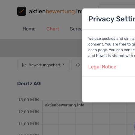
aktien
bewertung
.info
Privacy Setti
Home
Chart
Screener
Portfolio
A
We use cookies and simila
consent. You are free to g
each page. You can consent
and how it is shared with
Bewertungschart
Dividende
Empf
Legal Notice
Deutz AG