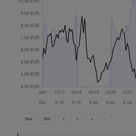
Max
Std
<
>
+
-