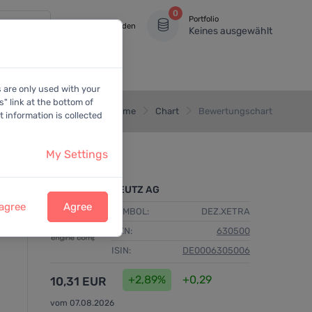
0
Portfolio
Anmelden
Keines ausgewählt
s are only used with your
" link at the bottom of
Home
Chart
Bewertungschart
 information is collected
My Settings
DEUTZ AG
 agree
Agree
SYMBOL:
DEZ.XETRA
WKN:
630500
ISIN:
DE0006305006
+2,89%
+0,29
10,31 EUR
vom 07.08.2026