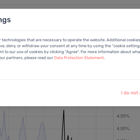
ngs
nalysen
Kalender
Anleitung
Mitglied
r technologies that are necessary to operate the website. Additional cookie
ive, deny, or withdraw your consent at any time by using the "cookie settings
+Portfolio
 to our use of cookies by clicking "Agree". For more information about what
 our partners, please read our
Data Protection Statement
.
ohlen:
EV/EBITDA
Letzter Kurs:
10,31 EUR
vom
7.8.2026
I do not