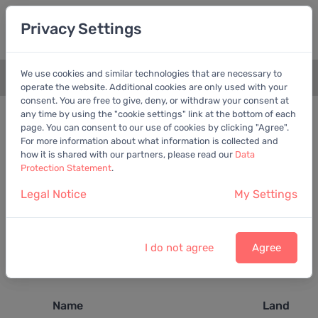
Privacy Settings
We use cookies and similar technologies that are necessary to
+
operate the website. Additional cookies are only used with your
consent. You are free to give, deny, or withdraw your consent at
any time by using the "cookie settings" link at the bottom of each
page. You can consent to our use of cookies by clicking "Agree".
Die Suche hat kein eindeutiges
For more information about what information is collected and
Ergebnis geliefert
how it is shared with our partners, please read our
Data
Protection Statement
.
Es wurden 3 Aktien gefunden. Bitte wählen Sie
Legal Notice
My Settings
eine Aktie (Aktie 1 bis 3)
Voller Funktionsumfang
V
Voller Funktionsumfang nur mit Basis-Mitgliedschaft
B
I do not agree
Agree
Voller Funktionsumfang nur mit Premium-
P
Mitgliedschaft
Name
Land