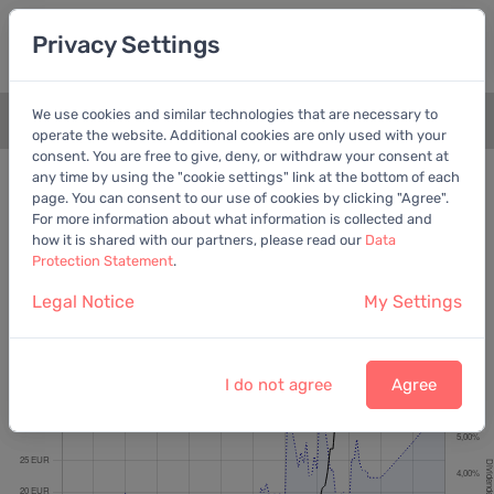
Privacy Settings
We use cookies and similar technologies that are necessary to
+
operate the website. Additional cookies are only used with your
consent. You are free to give, deny, or withdraw your consent at
Bewertungschart
Dividende
any time by using the "cookie settings" link at the bottom of each
page. You can consent to our use of cookies by clicking "Agree".
Empfohlen:
Ber. Gewinn
For more information about what information is collected and
how it is shared with our partners, please read our
Data
Protection Statement
.
Legal Notice
My Settings
Commerzbank AG
Letzter Kurs:
39,00 EUR
vom
7.8.2026
I do not agree
Agree