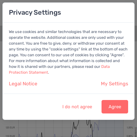
Privacy Settings
We use cookies and similar technologies that are necessary to
+
operate the website. Additional cookies are only used with your
consent. You are free to give, deny, or withdraw your consent at
Bewertungschart
Dividende
any time by using the "cookie settings" link at the bottom of each
page. You can consent to our use of cookies by clicking "Agree".
Empfohlen:
Ber. Gewinn
For more information about what information is collected and
how it is shared with our partners, please read our
Data
Protection Statement
.
Legal Notice
My Settings
Beiersdorf AG
Letzter Kurs:
80,98 EUR
vom
7.8.2026
I do not agree
Agree