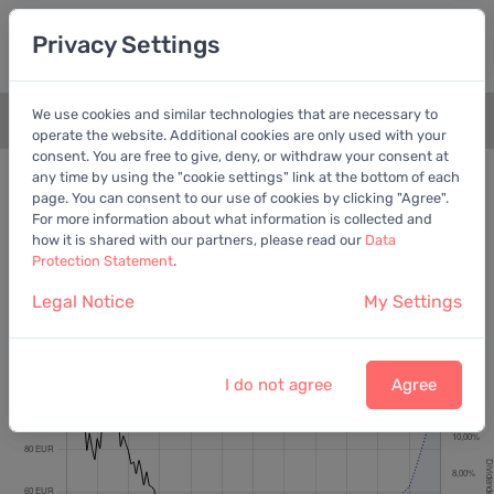
Privacy Settings
We use cookies and similar technologies that are necessary to
+
operate the website. Additional cookies are only used with your
consent. You are free to give, deny, or withdraw your consent at
Bewertungschart
Dividende
any time by using the "cookie settings" link at the bottom of each
page. You can consent to our use of cookies by clicking "Agree".
Empfohlen:
Ber. Gewinn
For more information about what information is collected and
how it is shared with our partners, please read our
Data
Protection Statement
.
Legal Notice
My Settings
Bertrandt AG
Letzter Kurs:
8,68 EUR
vom
6.8.2026
I do not agree
Agree