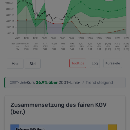
Tooltips
Log
Kursziele
Max
Std
Kurs
26,9% über
200T-Linie
· ↗ Trend steigend
200T-Linie
Zusammensetzung des fairen KGV
(ber.)