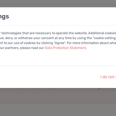
ngs
nalysen
Kalender
Anleitung
Mitglied
r technologies that are necessary to operate the website. Additional cookie
ive, deny, or withdraw your consent at any time by using the "cookie settings
+Portfolio
 to our use of cookies by clicking "Agree". For more information about what
 our partners, please read our
Data Protection Statement
.
 nicht in der Datenbank.
 Sie es bitte erneut.
I do not
diese Aktie zur Datenbank hinzugefügt wird.
t und werden uns bemühen, die Aktie schnellstmöglich zur