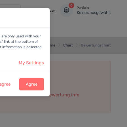
0
Portfolio
Anmelden
Keines ausgewählt
s are only used with your
" link at the bottom of
Home
Chart
Bewertungschart
 information is collected
My Settings
 agree
Agree
 Datenbank von aktienbewertung.info