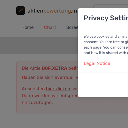
aktien
bewertung
.info
Privacy Setti
Home
Chart
Screener
Portfolio
A
We use cookies and simila
consent. You are free to g
each page. You can consent
and how it is shared with
Legal Notice
Die Aktie
B8F.XETRA
befindet sich derzeit (noch)
Haben Sie sich eventuell vertippt? Dann versuchen
Ansonsten
hier klicken
, wenn Sie möchten, dass 
Dann werden wir entsprechend darüber informier
hinzuzufügen.