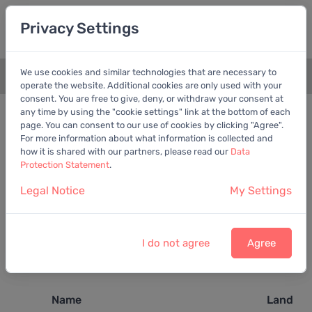
Privacy Settings
We use cookies and similar technologies that are necessary to
+
operate the website. Additional cookies are only used with your
consent. You are free to give, deny, or withdraw your consent at
any time by using the "cookie settings" link at the bottom of each
page. You can consent to our use of cookies by clicking "Agree".
Die Suche hat kein eindeutiges
For more information about what information is collected and
Ergebnis geliefert
how it is shared with our partners, please read our
Data
Protection Statement
.
Es wurden 4 Aktien gefunden. Bitte wählen Sie
Legal Notice
My Settings
eine Aktie (Aktie 1 bis 4)
Voller Funktionsumfang
V
Voller Funktionsumfang nur mit Basis-Mitgliedschaft
B
I do not agree
Agree
Voller Funktionsumfang nur mit Premium-
P
Mitgliedschaft
Name
Land