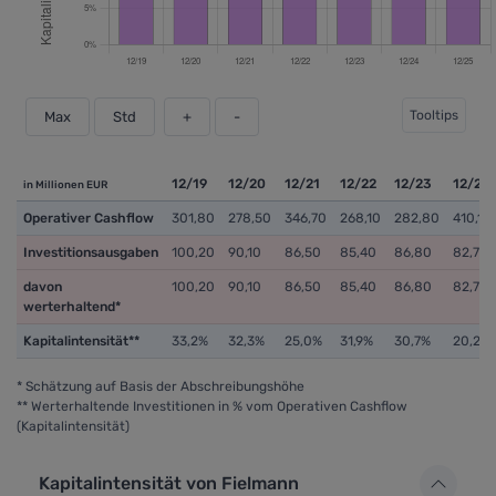
Tooltips
Max
Std
+
-
12/19
12/20
12/21
12/22
12/23
12/24
in Millionen EUR
Operativer Cashflow
301,80
278,50
346,70
268,10
282,80
410,10
Investitionsausgaben
100,20
90,10
86,50
85,40
86,80
82,70
davon
100,20
90,10
86,50
85,40
86,80
82,70
werterhaltend*
Kapitalintensität**
33,2%
32,3%
25,0%
31,9%
30,7%
20,2%
* Schätzung auf Basis der Abschreibungshöhe
** Werterhaltende Investitionen in % vom Operativen Cashflow
(Kapitalintensität)
Kapitalintensität von Fielmann