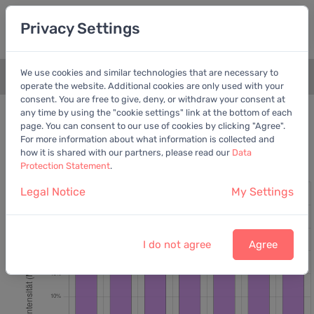
Privacy Settings
We use cookies and similar technologies that are necessary to
+
operate the website. Additional cookies are only used with your
consent. You are free to give, deny, or withdraw your consent at
Kennzahlen
Kapitalintensität
any time by using the "cookie settings" link at the bottom of each
page. You can consent to our use of cookies by clicking "Agree".
For more information about what information is collected and
Fielmann AG
Kapitalintensität
how it is shared with our partners, please read our
Data
Protection Statement
.
Untere 25%
Unter-Ø
Über-Ø
Top 25%
Legal Notice
My Settings
I do not agree
Agree