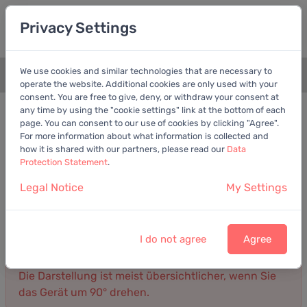
Privacy Settings
We use cookies and similar technologies that are necessary to
+
operate the website. Additional cookies are only used with your
consent. You are free to give, deny, or withdraw your consent at
Bilanz
Gewinn- und Verlustrechnung
any time by using the "cookie settings" link at the bottom of each
page. You can consent to our use of cookies by clicking "Agree".
For more information about what information is collected and
Gewinn- und Verlustrechnung von United
how it is shared with our partners, please read our
Data
Internet AG
Protection Statement
.
Jahresbericht
Legal Notice
My Settings
Umsatz
Gewinn
Kosten
Darstellung: Detailliert
2025
I do not agree
Agree
Die Darstellung ist meist übersichtlicher, wenn Sie
das Gerät um 90° drehen.