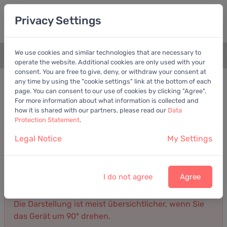
Privacy Settings
We use cookies and similar technologies that are necessary to
+
operate the website. Additional cookies are only used with your
consent. You are free to give, deny, or withdraw your consent at
Bilanz
Gewinn- und Verlustrechnung
any time by using the "cookie settings" link at the bottom of each
page. You can consent to our use of cookies by clicking "Agree".
For more information about what information is collected and
Gewinn- und Verlustrechnung von CTS Eventim
how it is shared with our partners, please read our
Data
AG & Co. KGaA
Protection Statement
.
Jahresbericht
Legal Notice
My Settings
Umsatz
Gewinn
Kosten
Darstellung: Detailliert
2025
I do not agree
Agree
Die Darstellung ist meist übersichtlicher, wenn Sie
das Gerät um 90° drehen.