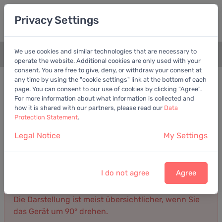
Privacy Settings
We use cookies and similar technologies that are necessary to
+
operate the website. Additional cookies are only used with your
consent. You are free to give, deny, or withdraw your consent at
Bilanz
Gewinn- und Verlustrechnung
any time by using the "cookie settings" link at the bottom of each
page. You can consent to our use of cookies by clicking "Agree".
For more information about what information is collected and
Gewinn- und Verlustrechnung von ChoiceOne
how it is shared with our partners, please read our
Data
Financial Services, Inc.
Protection Statement
.
Jahresbericht
Legal Notice
My Settings
Umsatz
Gewinn
Kosten
Darstellung: Detailliert
2025
I do not agree
Agree
Die Darstellung ist meist übersichtlicher, wenn Sie
das Gerät um 90° drehen.