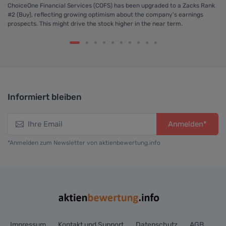
ChoiceOne Financial Services (COFS) has been upgraded to a Zacks Rank
Ch
h
#2 (Buy), reflecting growing optimism about the company's earnings
ea
prospects. This might drive the stock higher in the near term.
$0
Informiert bleiben
Anmelden*
*Anmelden zum Newsletter von aktienbewertung.info
Impressum
Kontakt und Support
Datenschutz
AGB