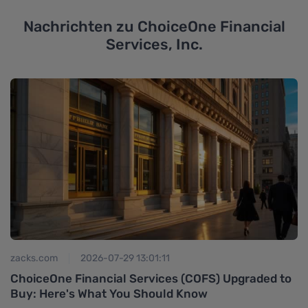
Nachrichten zu
ChoiceOne Financial
Services, Inc.
zacks.com
2026-07-29 13:01:11
z
ChoiceOne Financial Services (COFS) Upgraded to
C
Buy: Here's What You Should Know
E