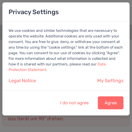
Privacy Settings
We use cookies and similar technologies that are necessary to
+
operate the website. Additional cookies are only used with your
consent. You are free to give, deny, or withdraw your consent at
Bilanz
Gewinn- und Verlustrechnung
any time by using the "cookie settings" link at the bottom of each
page. You can consent to our use of cookies by clicking "Agree".
For more information about what information is collected and
Gewinn- und Verlustrechnung von BayWa AG
how it is shared with our partners, please read our
Data
Jahresbericht
Protection Statement
.
Umsatz
Gewinn
Kosten
Legal Notice
My Settings
Darstellung: Detailliert
2024
I do not agree
Agree
Die Darstellung ist meist übersichtlicher, wenn Sie
das Gerät um 90° drehen.