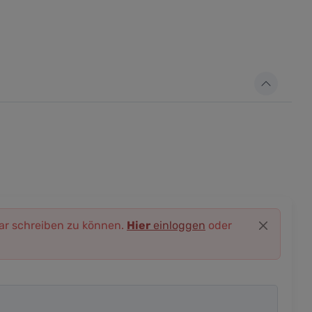
r schreiben zu können.
Hier
einloggen
oder