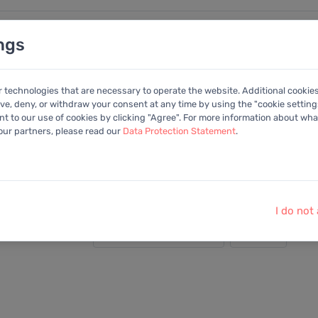
ngs
nalysen
Kalender
Anleitung
Mitglied
r technologies that are necessary to operate the website. Additional cookie
ive, deny, or withdraw your consent at any time by using the "cookie settings
+Portfolio
 to our use of cookies by clicking "Agree". For more information about what
 our partners, please read our
Data Protection Statement
.
I do not
Darstellung: Detailliert
2025