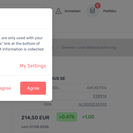
0
Anmelden
Portfolio
s are only used with your
" link at the bottom of
Home
Bilanz
Gewinn- und Verlustrechnung
 information is collected
My Settings
AIRBUS SE
 agree
Agree
SYMBOL:
AIR.XETRA
WKN:
938914
ISIN:
NL0000235190
+0,47%
+1,00
214,50 EUR
vom 07.08.2026