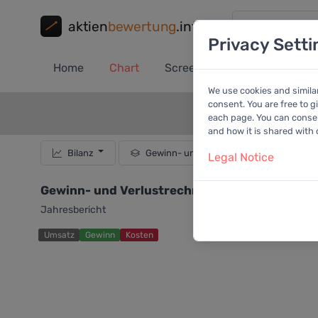
aktien
bewertung
.info
Privacy Setti
Home
Chart
Screener
Portfolio
A
We use cookies and simila
consent. You are free to g
each page. You can consent
and how it is shared with
Bilanz
Gewinn- und Verlustrechnung
Legal Notice
Gewinn- und Verlustrechnung von Airbus SE
Jahresbericht
Umsatz
Gewinn
Kosten