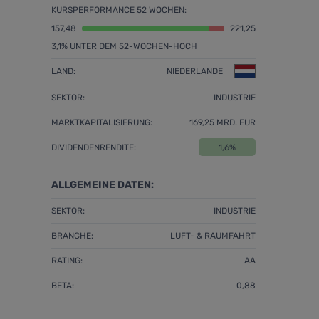
KURSPERFORMANCE 52 WOCHEN:
157,48
221,25
3,1% UNTER DEM 52-WOCHEN-HOCH
LAND:
NIEDERLANDE
SEKTOR:
INDUSTRIE
MARKTKAPITALISIERUNG:
169,25 MRD. EUR
DIVIDENDENRENDITE:
1,6%
ALLGEMEINE DATEN:
SEKTOR:
INDUSTRIE
BRANCHE:
LUFT- & RAUMFAHRT
RATING:
AA
BETA:
0,88