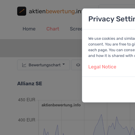
aktien
bewertung
.info
Privacy Setti
Home
Chart
Screener
Portfolio
A
We use cookies and simila
consent. You are free to g
each page. You can consent
and how it is shared with
Bewertungschart
Dividende
Empf
Legal Notice
Allianz SE