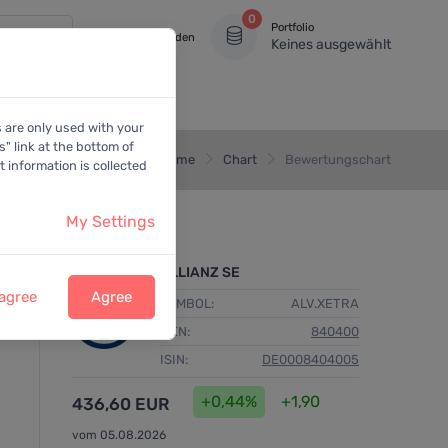
0
Portfolio
Anmelden
Keines ausgewählt
s are only used with your
" link at the bottom of
Home
Chart
Bewertungschart
 information is collected
My Settings
ALLIANZ SE
 agree
Agree
SYMBOL:
ALV.XETRA
WKN:
840400
ISIN:
DE0008404005
+0,44%
+1,90
436,60 EUR
vom 05.08.2026