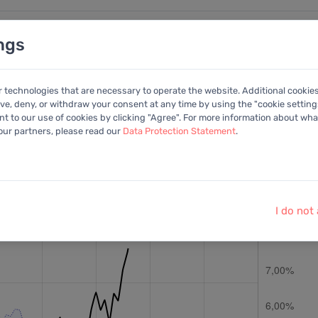
ngs
nalysen
Kalender
Anleitung
Mitglied
r technologies that are necessary to operate the website. Additional cookie
ive, deny, or withdraw your consent at any time by using the "cookie settings
+Portfolio
 to our use of cookies by clicking "Agree". For more information about what
 our partners, please read our
Data Protection Statement
.
ohlen:
Ber. Gewinn
Letzter Kurs:
436,60 EUR
vom
5.8.2026
I do not