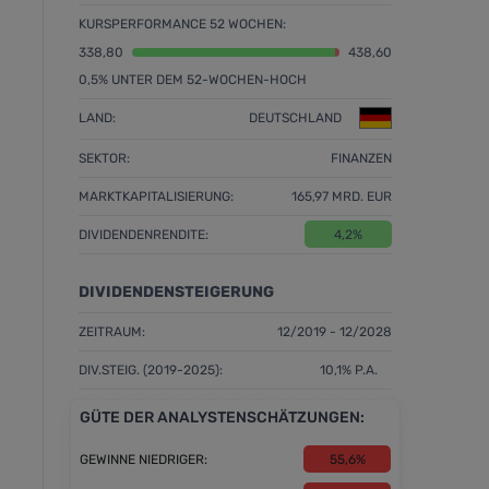
KURSPERFORMANCE 52 WOCHEN:
338,80
438,60
0,5% UNTER DEM 52-WOCHEN-HOCH
LAND:
DEUTSCHLAND
SEKTOR:
FINANZEN
MARKTKAPITALISIERUNG:
165,97 MRD. EUR
DIVIDENDENRENDITE:
4,2%
DIVIDENDENSTEIGERUNG
ZEITRAUM:
12/2019 - 12/2028
DIV.STEIG. (2019-2025):
10,1% P.A.
GÜTE DER ANALYSTENSCHÄTZUNGEN:
GEWINNE NIEDRIGER:
55,6%