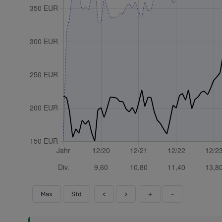
Max
Std
<
>
+
-